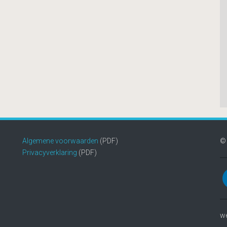
Algemene voorwaarden
(PDF)
©
Privacyverklaring
(PDF)
w