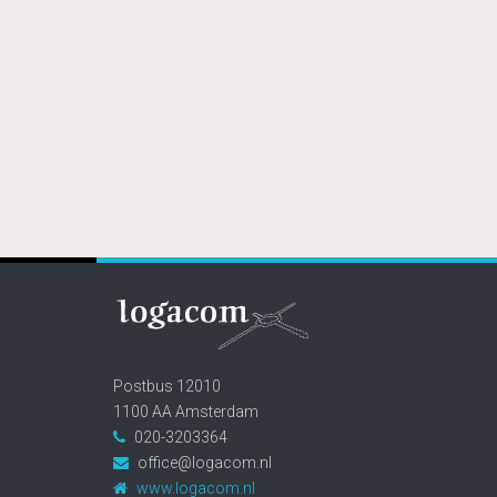
Postbus 12010
1100 AA Amsterdam
020-3203364
office@logacom.nl
www.logacom.nl