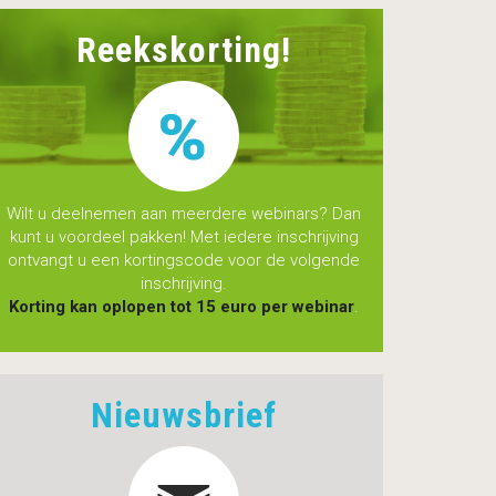
Reekskorting!
Wilt u deelnemen aan meerdere webinars? Dan
kunt u voordeel pakken! Met iedere inschrijving
ontvangt u een kortingscode voor de volgende
inschrijving.
Korting kan oplopen tot 15 euro per webinar
.
Nieuwsbrief