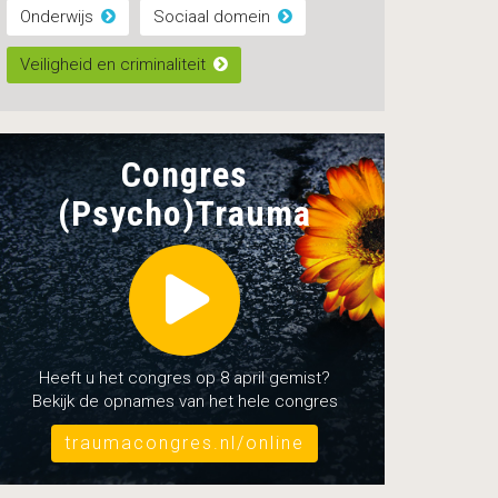
Onderwijs
Sociaal domein
Veiligheid en criminaliteit
Congres
(Psycho)Trauma
Heeft u het congres op 8 april gemist?
Bekijk de opnames van het hele congres
traumacongres.nl/online