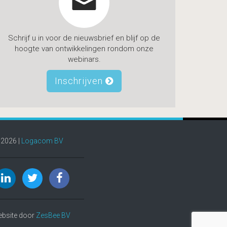
Schrijf u in voor de nieuwsbrief en blijf op de
hoogte van ontwikkelingen rondom onze
webinars.
Inschrijven
 2026
|
Logacom BV
ebsite door
ZesBee BV