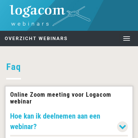
OVERZICHT WEBINARS
Togg
navig
Faq
Online Zoom meeting voor Logacom
webinar
Hoe kan ik deelnemen aan een
webinar?